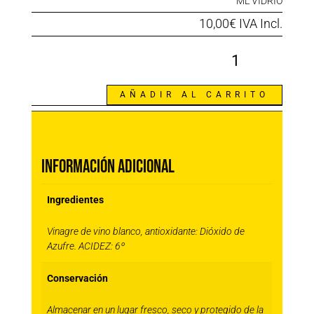
ML VIDRIO
10,00
€
IVA Incl.
Vinagre
de
Vino
·
6
AÑADIR AL CARRITO
x
250ML
INFORMACIÓN ADICIONAL
cantidad
Información adicional
Ingredientes
Vinagre de vino blanco, antioxidante: Dióxido de
Azufre. ACIDEZ: 6º
Conservación
Almacenar en un lugar fresco, seco y protegido de la