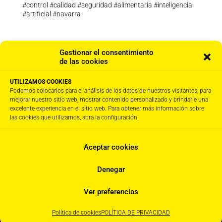
#control #calidad #seguridad #alimentaria #inteligencia
#artificial #navarra
Noticia completa en el siguiente link:
Gestionar el consentimiento
https://www.noticiasdenavarra.com/economia/2020/09/
de las cookies
17/23-millones-proyectos-estrategicos-id/1078852.html
UTILIZAMOS COOKIES
Podemos colocarlos para el análisis de los datos de nuestros visitantes, para
mejorar nuestro sitio web, mostrar contenido personalizado y brindarle una
excelente experiencia en el sitio web. Para obtener más información sobre
las cookies que utilizamos, abra la configuración.
Aceptar cookies
Denegar
Todos los derechos reservados. Urzante SL© Ciudad Agroalimentaria, Calle A,
31500 Tudela. Navarra. España / +34 948 850 237
Ver preferencias
Política de cookies
POLÍTICA DE PRIVACIDAD