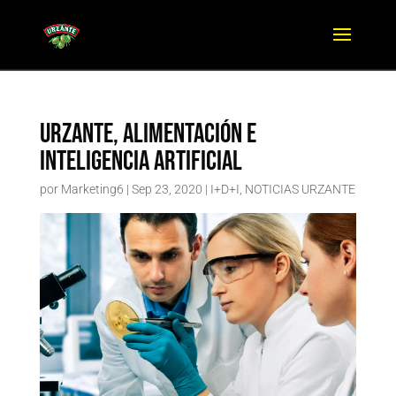
Urzante, alimentación e
inteligencia artificial
por
Marketing6
|
Sep 23, 2020
|
I+D+I
,
NOTICIAS URZANTE