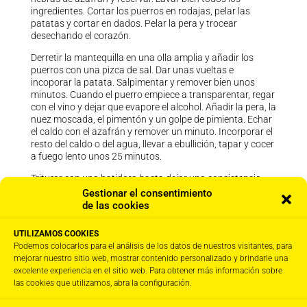
ingredientes. Cortar los puerros en rodajas, pelar las
patatas y cortar en dados. Pelar la pera y trocear
desechando el corazón.
Derretir la mantequilla en una olla amplia y añadir los
puerros con una pizca de sal. Dar unas vueltas e
incoporar la patata. Salpimentar y remover bien unos
minutos. Cuando el puerro empiece a transparentar, regar
con el vino y dejar que evapore el alcohol. Añadir la pera, la
nuez moscada, el pimentón y un golpe de pimienta. Echar
el caldo con el azafrán y remover un minuto. Incorporar el
resto del caldo o del agua, llevar a ebullición, tapar y cocer
a fuego lento unos 25 minutos.
Triturar con una batidora hasta dejar una consistencia
melosa, ajustando la cantidad de líquido al gusto. Probar
Gestionar el consentimiento
y corregir de sal, si fuera necesario. Servir con un golpe de
de las cookies
pimienta recién molida, un poco de aceite de oliva virgen
extra y una cucharada de crema fresca, yogur o queso.
UTILIZAMOS COOKIES
Podemos colocarlos para el análisis de los datos de nuestros visitantes, para
mejorar nuestro sitio web, mostrar contenido personalizado y brindarle una
excelente experiencia en el sitio web. Para obtener más información sobre
las cookies que utilizamos, abra la configuración.