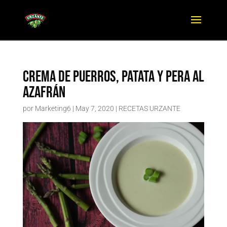
Crema de puerros, patata y pera al
azafrán
por
Marketing6
|
May 7, 2020
|
RECETAS URZANTE