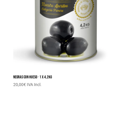
Negras con hueso · 1 x 4,2KG
20,00
€
IVA Incl.