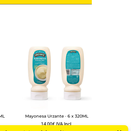
0ML
Mayonesa Urzante · 6 x 320ML
14,00
€
IVA Incl.