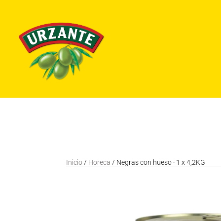
Inicio
/
Horeca
/ Negras con hueso · 1 x 4,2KG