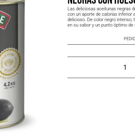
Las deliciosas aceitunas negras d
con un aporte de calorías inferior 
delicioso.
De color negro intenso, 
en su sabor y un punto óptimo de s
PEDID
Negras
con
hueso
·
1
x
4,2KG
cantidad