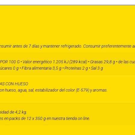
sumir antes de 7 días y mantener refrigerado. Consumir preferentemente antes
 100 G • Valor energético 1.205 kJ (289 kcal) • Grasas 29,8 g • de las cua
úcares 0 g • Fibra alimentaria 3,5 g • Proteínas 2 g • Sal 3 g
AS CON HUESO
n hueso, agua, sal, estabilizador del color (E-579) y aromas.
nidad de 4,2 kg.
s en packs de 12 x 350 g en nuestra tienda on line.