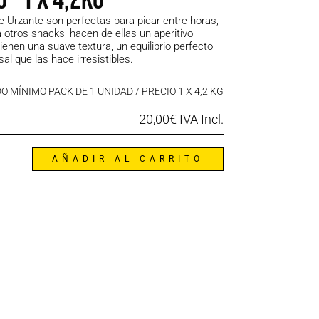
e Urzante son perfectas para picar entre horas,
a otros snacks, hacen de ellas un aperitivo
tienen una suave textura, un equilibrio perfecto
al que las hace irresistibles.
O MÍNIMO PACK DE 1 UNIDAD / PRECIO 1 X 4,2 KG
20,00
€
IVA Incl.
AÑADIR AL CARRITO