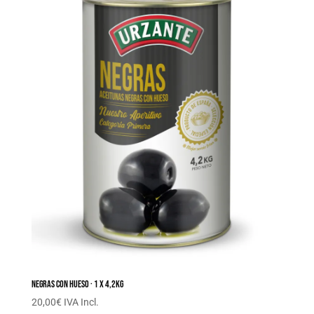
Negras con hueso · 1 x 4,2KG
20,00
€
IVA Incl.