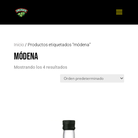
Inicio
/ Productos etiquetados “módena”
módena
Mostrando los 4 resultados