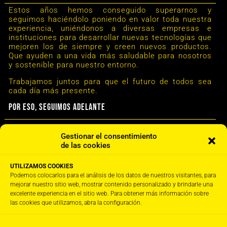
Estos años hemos conseguido superarnos y
seguimos haciéndolo poniendo en valor toda nuestra
experiencia, uniéndonos a diversas empresas e
instituciones para desarrollar nuevas tecnologías que
mejoren los de siempre y creen nuevos productos.
Que ayuden a una vida más saludable para nosotros
y sostenible para nuestro entorno.
Trabajamos juntos para que el futuro de todos sea
cada día más presente.
Por eso, seguimos adelante
Gestionar el consentimiento
de las cookies
UTILIZAMOS COOKIES
Podemos colocarlos para el análisis de los datos de nuestros visitantes, para
mejorar nuestro sitio web, mostrar contenido personalizado y brindarle una
excelente experiencia en el sitio web. Para obtener más información sobre
las cookies que utilizamos, abra la configuración.